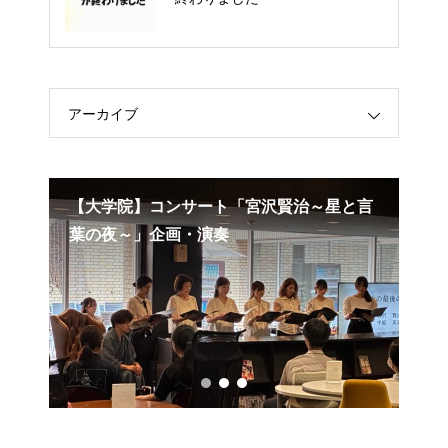
アーカイブ
学院】コンサート「宮沢賢治～星と言
【学部】朗読と音
夜～」企画・演奏
ュ」で出演