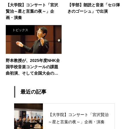
【大学院】コンサート「宮沢
【学部】朗読と音楽「セロ弾
賢治～星と言葉の夜～」企
きのゴーシュ」で出演
画・演奏
トピックス
野本教授が、2025年度NHK全
国学校音楽コンクールの課題
曲初演、そして全国大会の審
査、講評、指揮を務められま
した
最近の記事
【大学院】コンサート「宮沢賢治
～星と言葉の夜～」企画・演奏