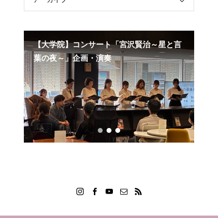
沢賢治～星と言
【学部】朗読と音楽「セロ弾きのゴーシ
ュ」で出演