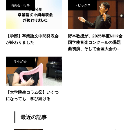
演奏会・行事
トピックス
【学部】卒業論文中間発表会
野本教授が、2025年度NHK全
が終わりました
国学校音楽コンクールの課題
曲初演、そして全国大会の審
査、講評、指揮を務められま
した
学生紹介
【大学院生コラム②】いくつ
になっても 学び続ける
最近の記事