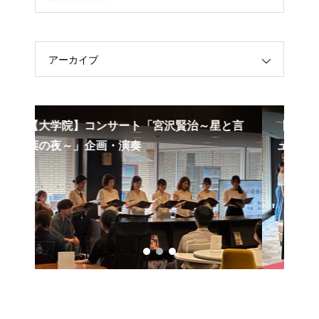
アーカイブ
賢治～星と言
【学部】朗読と音楽「セロ弾きのゴーシ
ュ」で出演